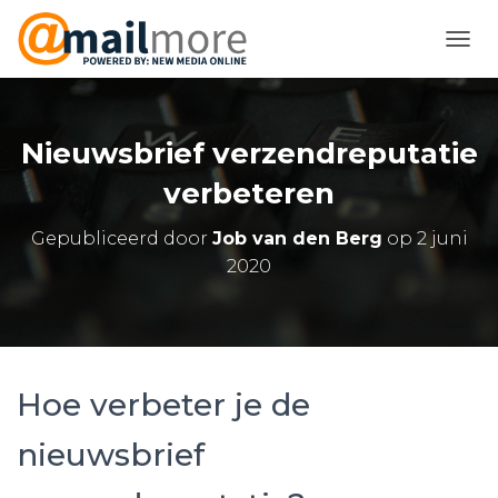
N
A
V
I
G
Nieuwsbrief verzendreputatie
A
T
verbeteren
I
E
Gepubliceerd door
Job van den Berg
op
2 juni
W
2020
I
S
S
E
L
E
Hoe verbeter je de
N
nieuwsbrief